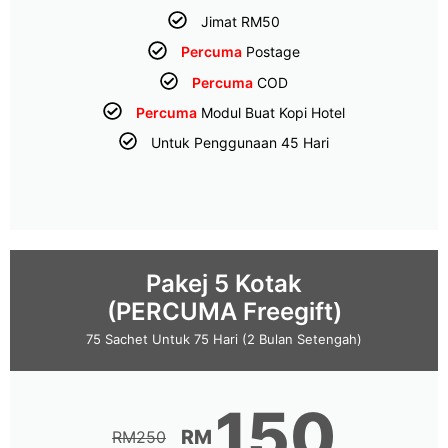
Jimat RM50
Percuma
Postage
Percuma
COD
Percuma
Modul Buat Kopi Hotel
Untuk Penggunaan 45 Hari
Pakej 5 Kotak
(PERCUMA Freegift)
75 Sachet Untuk 75 Hari (2 Bulan Setengah)
150
RM
RM
250